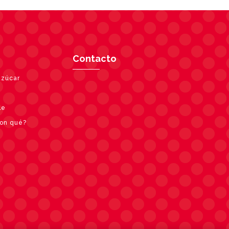
Contacto
azúcar
le
con qué?