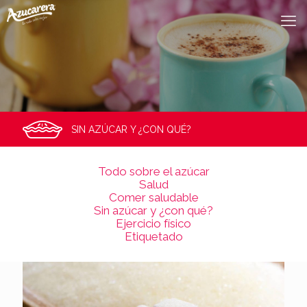
SIN AZÚCAR Y ¿CON QUÉ?
Todo sobre el azúcar
Salud
Comer saludable
Sin azúcar y ¿con qué?
Ejercicio físico
Etiquetado