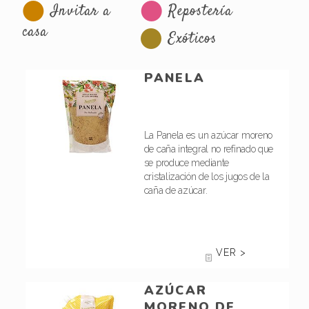
Invitar a
Repostería
casa
Exóticos
PANELA
La Panela es un azúcar moreno
de caña integral no refinado que
se produce mediante
cristalización de los jugos de la
caña de azúcar.
VER >
AZÚCAR
MORENO DE