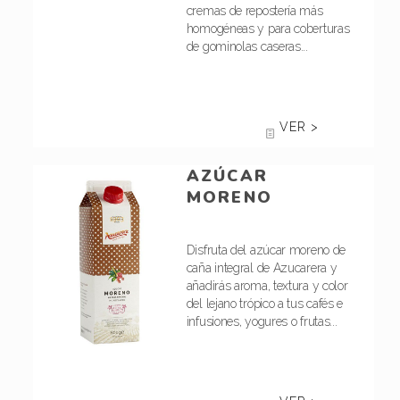
cremas de repostería más
homogéneas y para coberturas
de gominolas caseras...
VER >
AZÚCAR
MORENO
Disfruta del azúcar moreno de
caña integral de Azucarera y
añadirás aroma, textura y color
del lejano trópico a tus cafés e
infusiones, yogures o frutas...