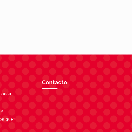
Contacto
azúcar
le
con qué?