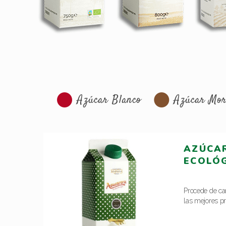
Azúcar Blanco
Azúcar Mo
AZÚCA
ECOLÓ
Procede de ca
las mejores pr