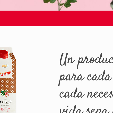
Un produ
para cada
cada nece
vida sepa 