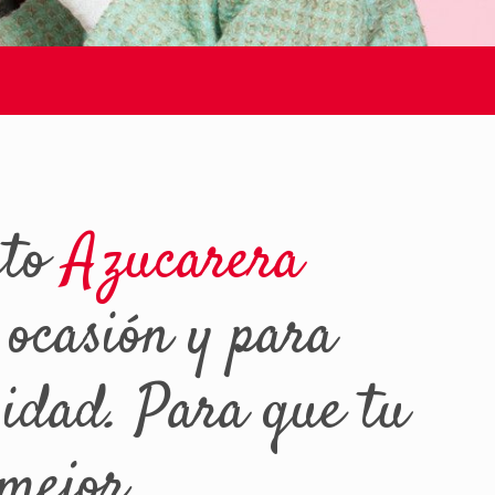
cto
Azucarera
 ocasión y para
sidad. Para que tu
mejor.