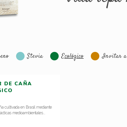
reno
Stevia
Ecológico
Invitar a
R DE CAÑA
GICO
ña cultivada en Brasil mediante
ácticas medioambientales...