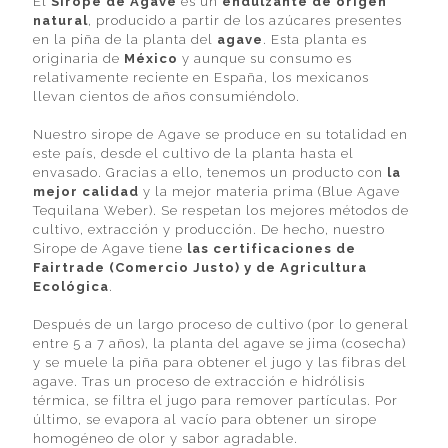
El
Sirope de Agave
es un
endulzante de origen
natural
, producido a partir de los azúcares presentes
en la piña de la planta del
agave
. Esta planta es
originaria de
México
y aunque su consumo es
relativamente reciente en España, los mexicanos
llevan cientos de años consumiéndolo.
Nuestro sirope de Agave se produce en su totalidad en
este país, desde el cultivo de la planta hasta el
envasado. Gracias a ello, tenemos un producto con
la
mejor calidad
y la mejor materia prima (Blue Agave
Tequilana Weber). Se respetan los mejores métodos de
cultivo, extracción y producción. De hecho, nuestro
Sirope de Agave tiene
las certificaciones de
Fairtrade (Comercio Justo) y de Agricultura
Ecológica
.
Después de un largo proceso de cultivo (por lo general
entre 5 a 7 años), la planta del agave se jima (cosecha)
y se muele la piña para obtener el jugo y las fibras del
agave. Tras un proceso de extracción e hidrólisis
térmica, se filtra el jugo para remover partículas. Por
último, se evapora al vacío para obtener un sirope
homogéneo de olor y sabor agradable.