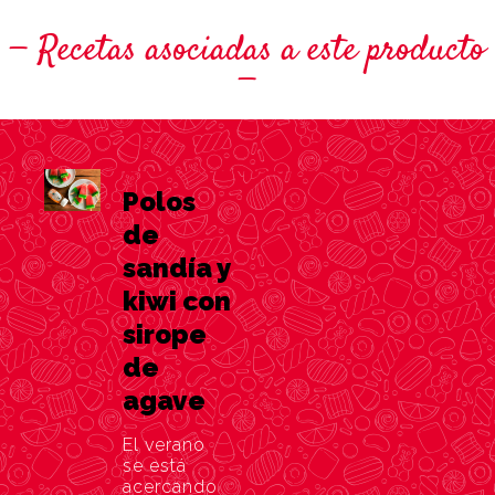
Recetas asociadas a este producto
Polos
de
sandía y
kiwi con
sirope
de
agave
El verano
se está
acercando