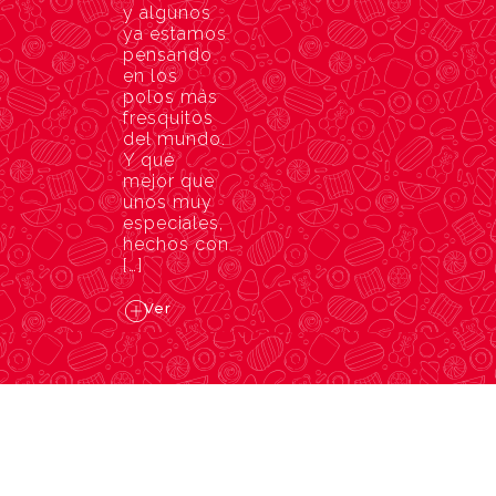
y algunos
ya estamos
pensando
en los
polos más
fresquitos
del mundo.
Y qué
mejor que
unos muy
especiales,
hechos con
[…]
Ver