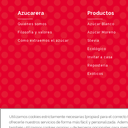
Azucarera
Productos
Quiénes somos
Azúcar Blanco
Filosofía y valores
Azúcar Moreno
Cómo extraemos el azúcar
Stevia
Ecológico
Invitar a casa
Repostería
Exóticos
Utilizamos cookies estrictamente necesarias [propias] para el correcto
Mapa W
ofrecerle nuestros servicios de forma más fácil y personalizada. Adem
también utilizamos cookies propias y de terceros opcionales para mejor