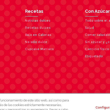
Recetas
Con Azúcar
Notícias dulces
Todo sobre el 
Recetas dulces
Salud
Bajo en Calorias
Comer saludab
No sólo dulce
Sin azúcar y ¿
Cupcake Maniacs
Ejercicio físico
Etiquetado
 funcionamiento de este sitio web, así como para
eb
Aviso Legal
Política de cookies
Aviso de privacidad
ás de las cookies estrictamente necesarias,
Configur
ar y personalizar su experiencia, llevar a cabo