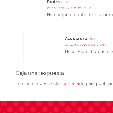
Pedro
dice:
22 octubre, 2018 a las 06:06
He comprado bote de azúcar mo
Azucarera
dice:
22 enero, 2019 a las 13:36
Hola, Pedro. Porque el
Deja una respuesta
Lo siento, debes estar
conectado
para publicar