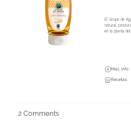
El Sirope de Ag
natural, produc
en la planta del
Más info
Recetas
2 Comments