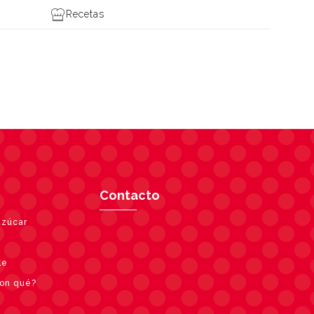
Recetas
Contacto
azúcar
le
con qué?