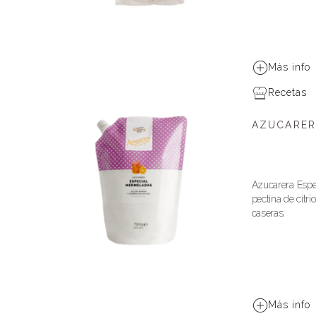
Más info
Recetas
AZUCARER
Azucarera Espe
pectina de cítr
caseras.
Más info