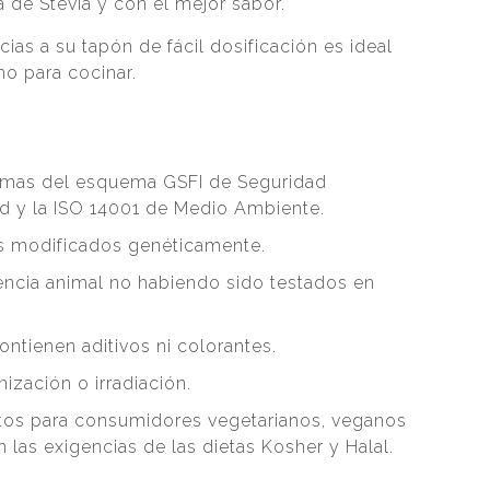
a de Stevia y con el mejor sabor.
ias a su tapón de fácil dosificación es ideal
mo para cocinar.
rmas del esquema GSFI de Seguridad
ad y la ISO 14001 de Medio Ambiente.
s modificados genéticamente.
ncia animal no habiendo sido testados en
ntienen aditivos ni colorantes.
zación o irradiación.
ptos para consumidores vegetarianos, veganos
las exigencias de las dietas Kosher y Halal.