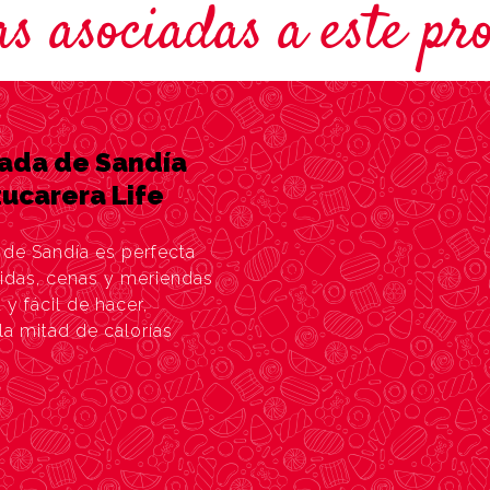
as asociadas a este pr
ada de Sandía
ucarera Life
 de Sandía es perfecta
idas, cenas y meriendas
y fácil de hacer,
 la mitad de calorías