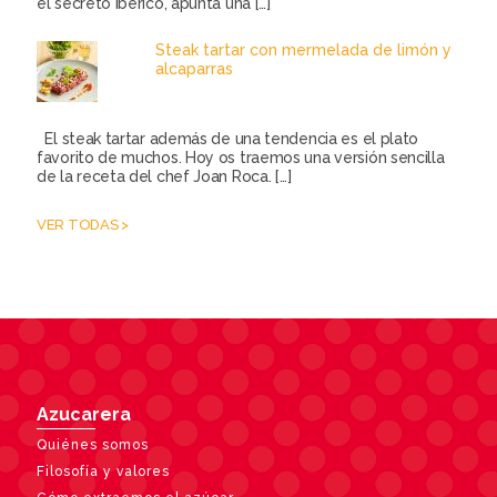
el secreto ibérico, apunta una
[…]
Steak tartar con mermelada de limón y
alcaparras
El steak tartar además de una tendencia es el plato
favorito de muchos. Hoy os traemos una versión sencilla
de la receta del chef Joan Roca.
[…]
VER TODAS >
Azucarera
Quiénes somos
Filosofía y valores