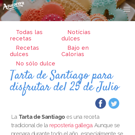
Todas las
Notícias
recetas
dulces
Recetas
Bajo en
dulces
Calorias
No sólo dulce
Tarta de Santiago para
disfrutar del 25 de Julio
La
Tarta de Santiago
es una receta
tradicional de la
repostería gallega
. Aunque se
prepara durante todo el año, especialmente se