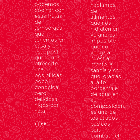
podemos
hablamos
cocinar con
de
esas frutas
alimentos
de
que nos
temporada
hidraten en
que
verano es
tenemos en
imposible
casa y en
que no
este post
venga a
queremos
nuestra
ofrecerte
mente la
una
sandía y es
posibilidad
que, gracias
poco
al alto
conocida
porcentaje
pero
de agua en
deliciosa:
su
higos con
composición,
nata.
es uno de
los aliados
Ver
básicos
para
combatir el