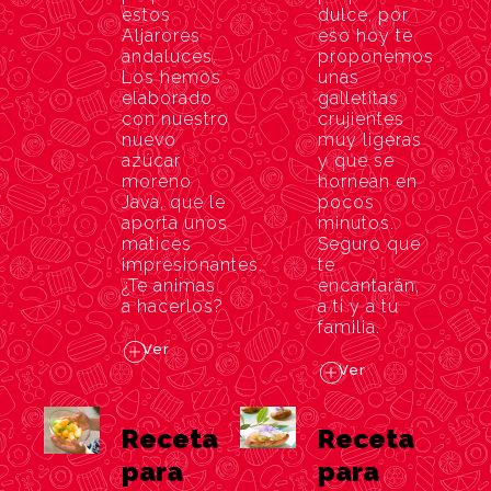
estos
dulce, por
Aljarores
eso hoy te
andaluces.
proponemos
Los hemos
unas
elaborado
galletitas
con nuestro
crujientes
nuevo
muy ligeras
azúcar
y que se
moreno
hornean en
Java, que le
pocos
aporta unos
minutos.
matices
Seguro que
impresionantes.
te
¿Te animas
encantarán,
a hacerlos?
a ti y a tu
familia.
Ver
Ver
Receta
Receta
para
para