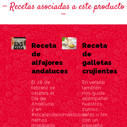
Recetas asociadas a este producto
Receta
Receta
de
de
alfajores
galletas
andaluces
crujientes
El 28 de
En verano
febrero se
también
celebra el
nos gusta
Día de
acompañar
Andalucía,
nuestros
y en
zumos,
#elcalendariomasdulce
cafés o tés
hemos
con un
preparado
pequeño