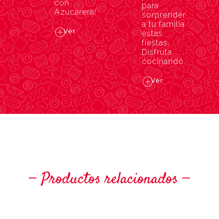
con
para
Azucarera!
sorprender
a tu familia
Ver
estas
fiestas.
Disfruta
cocinando.
Ver
Productos relacionados