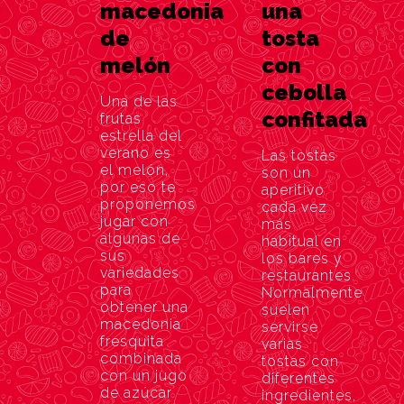
macedonia
una
de
tosta
melón
con
cebolla
Una de las
confitada
frutas
estrella del
verano es
Las tostas
el melón,
son un
por eso te
aperitivo
proponemos
cada vez
jugar con
más
algunas de
habitual en
sus
los bares y
variedades
restaurantes.
para
Normalmente
obtener una
suelen
macedonia
servirse
fresquita
varias
combinada
tostas con
con un jugo
diferentes
de azúcar
ingredientes,