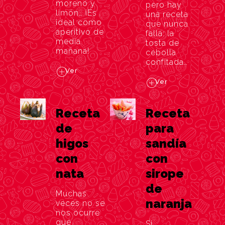
moreno y
pero hay
limón… ¡Es
una receta
ideal como
que nunca
aperitivo de
falla: la
media
tosta de
mañana!
cebolla
confitada…
Ver
Ver
Receta
Receta
de
para
higos
sandía
con
con
nata
sirope
de
Muchas
naranja
veces no se
nos ocurre
qué
Si