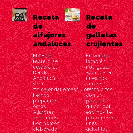
Receta
Receta
de
de
alfajores
galletas
andaluces
crujientes
El 28 de
En verano
febrero se
también
celebra el
nos gusta
Día de
acompañar
Andalucía,
nuestros
y en
zumos,
#elcalendariomasdulce
cafés o tés
hemos
con un
preparado
pequeño
estos
dulce, por
Aljarores
eso hoy te
andaluces.
proponemos
Los hemos
unas
elaborado
galletitas