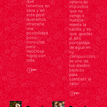
que
verano es
tenemos en
imposible
casa y en
que no
este post
venga a
queremos
nuestra
ofrecerte
mente la
una
sandía y es
posibilidad
que, gracias
poco
al alto
conocida
porcentaje
pero
de agua en
deliciosa:
su
higos con
composición,
nata.
es uno de
los aliados
Ver
básicos
para
combatir el
calor.
Ver