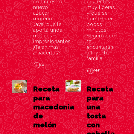
con nuestro
crujientes
nuevo
muy ligeras
azúcar
y que se
moreno
hornean en
Java, que le
pocos
aporta unos
minutos.
matices
Seguro que
impresionantes.
te
¿Te animas
encantarán,
a hacerlos?
a ti y a tu
familia.
Ver
Ver
Receta
Receta
para
para
macedonia
una
de
tosta
melón
con
cebolla