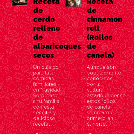
Receta
Receta
de
de
cerdo
cinnamon
relleno
roll
de
(Rollos
albaricoques
de
secos
canela)
Un clásico
Aunque son
para las
popularmente
comidas
conocidos
familiares
por la
en Navidad.
cultura
Sorprende
estadounidense,
a tu familia
estos rollos
con esta
de canela
sencilla y
se crearon
deliciosa
primero en
receta…
el norte…