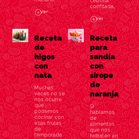
cebolla
confitada…
Ver
Ver
Receta
Receta
de
para
higos
sandía
con
con
nata
sirope
de
Muchas
naranja
veces no se
nos ocurre
qué
Si
podemos
hablamos
cocinar con
de
esas frutas
alimentos
de
que nos
temporada
hidraten en