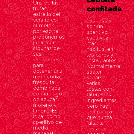
Una de las
confitada
frutas
estrella del
verano es
Las tostas
el melón,
son un
por eso te
aperitivo
proponemos
cada vez
jugar con
más
algunas de
habitual en
sus
los bares y
variedades
restaurantes.
para
Normalmente
obtener una
suelen
macedonia
servirse
fresquita
varias
combinada
tostas con
con un jugo
diferentes
de azúcar
ingredientes,
moreno y
pero hay
limón… ¡Es
una receta
ideal como
que nunca
aperitivo de
falla: la
media
tosta de
mañana!