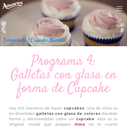
Temporada 1 Cupcake Maniacs
Programa 4:
Galletas con glasa en
forma de Cupcake
Hay mil maneras de hacer
cupcakes
, una de ellas es
en divertidas
galletas con glasa de colores
dándole
forma y decorándolas como un
cupcake
; ésta es la
original receta que prepara
Alma
en el cuarto