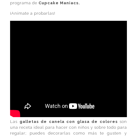
programa de
Cupcake Maniacs
.
¡Anímate a probarlas!
Las
galletas de canela con glasa de colores
son
una receta ideal para hacer con niños y sobre todo para
regalar; puedes decorarlas como más te gusten y