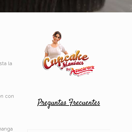
sta la
én con
Preguntas Frecuentes
 manga