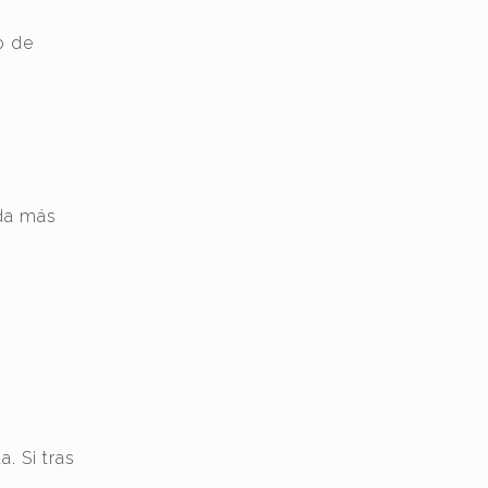
o de
da más
. Si tras