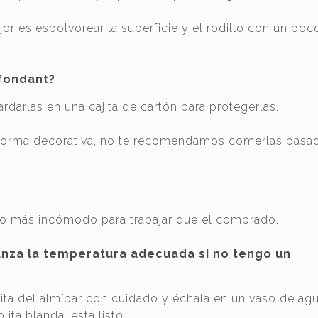
or es espolvorear la superficie y el rodillo con un poc
 fondant?
darlas en una cajita de cartón para protegerlas.
e forma decorativa, no te recomendamos comerlas pasa
o más incómodo para trabajar que el comprado.
anza la temperatura adecuada si no tengo un
ta del almíbar con cuidado y échala en un vaso de agua
lita blanda, está listo.