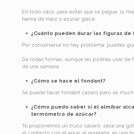
En todo caso, para evitar que se pegue, lo mej
harina de maíz o azúcar glacé.
¿Cuánto pueden durar las figuras de
Por conservarse no hay problema: puedes guar
De todas formas, aunque las podrías usar d
de una semana.
¿Cómo se hace el fondant?
Se puede hacer fondant casero pero es much
¿Cómo puedo saber si el almíbar alc
termómetro de azúcar?
Te proponemos un truco casero: saca una goti
el contacto con el agua, al apretarla, es una bo