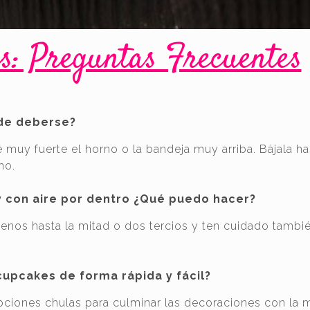
s: Preguntas Frecuentes
ede deberse?
muy fuerte el horno o la bandeja muy arriba. Bájala ha
no.
 con aire por dentro ¿Qué puedo hacer?
menos hasta la mitad o dos tercios y ten cuidado tambi
.
upcakes de forma rápida y fácil?
pciones chulas para culminar las decoraciones con la