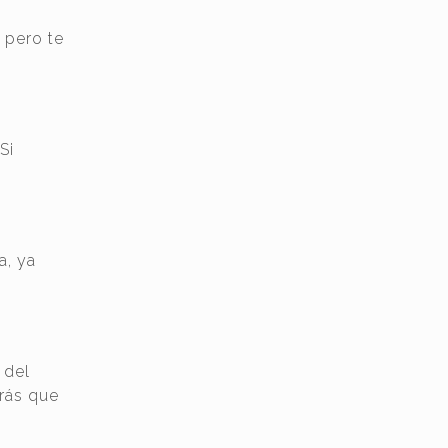
 pero te
Si
a, ya
 del
arás que