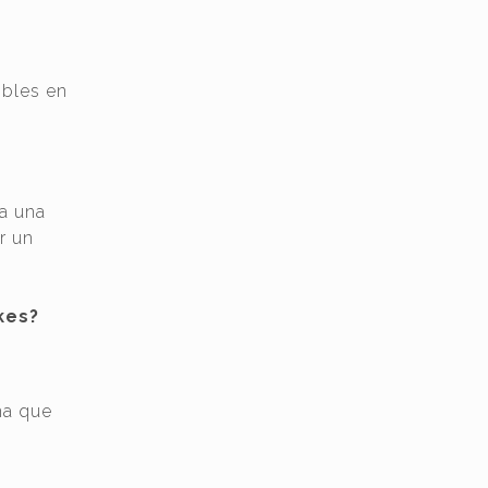
ibles en
sa una
r un
kes?
na que