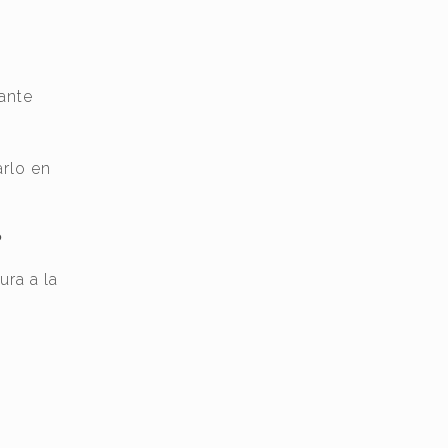
ante
arlo en
?
ra a la