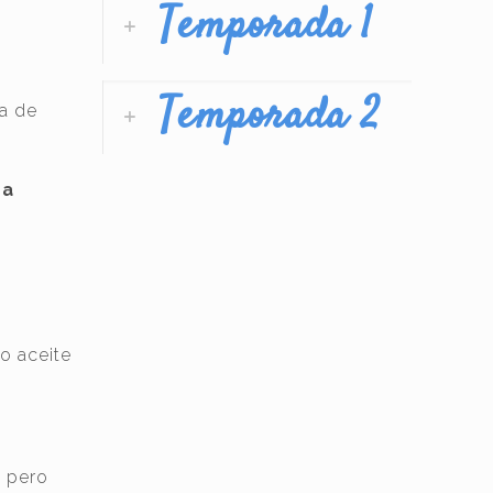
Temporada 1
Temporada 2
ta de
ga
 o aceite
, pero